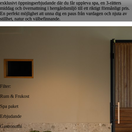
exklusivt öppningserbjudande där du får uppleva spa, en 3-rätters
middag och övernattning i herrgårdsmiljö till ett riktigt förmånligt pris.
En perfekt möjlighet att unna dig en paus från vardagen och njuta av
stillhet, natur och välbefinnande.
Filter
:
Rum & Frukost
Spa paket
Erbjudande
Gastronomi