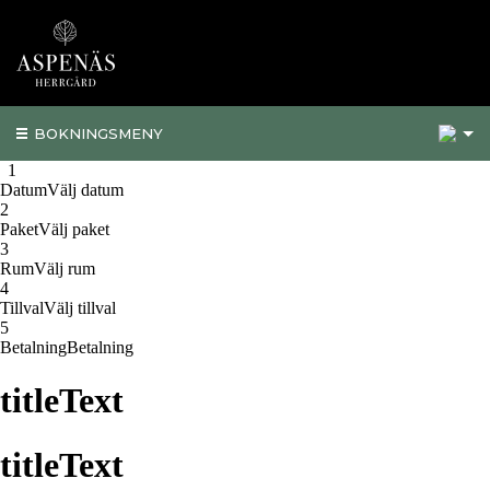
1
BOKNINGSMENY
1
1
Datum
Välj datum
2
Paket
Välj paket
3
Rum
Välj rum
4
Tillval
Välj tillval
5
Betalning
Betalning
titleText
titleText