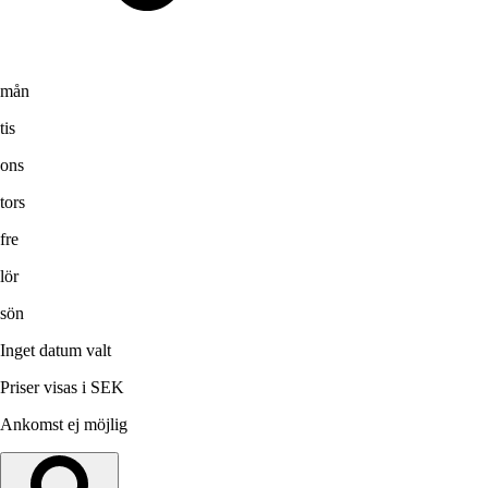
mån
tis
ons
tors
fre
lör
sön
Inget datum valt
Priser visas i SEK
Ankomst ej möjlig